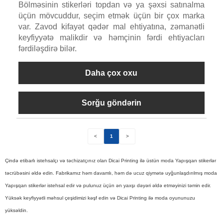
Bölməsinin stikerləri topdan və ya şəxsi satınalma
üçün mövcuddur, seçim etmək üçün bir çox marka
var. Zavod kifayət qədər mal ehtiyatına, zəmanətli
keyfiyyətə malikdir və həmçinin fərdi ehtiyacları
fərdiləşdirə bilər.
Daha çox oxu
Sorğu göndərin
<
1
>
Çində etibarlı istehsalçı və təchizatçınız olan Dicai Printing ilə üstün moda Yapışqan stikerlər
təcrübəsini əldə edin. Fabrikamız həm davamlı, həm də ucuz qiymətə uyğunlaşdırılmış moda
Yapışqan stikerlər istehsal edir və pulunuz üçün ən yaxşı dəyəri əldə etməyinizi təmin edir.
Yüksək keyfiyyətli məhsul çeşidimizi kəşf edin və Dicai Printing ilə moda oyununuzu
yüksəldin.