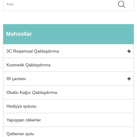
Məhsullar
3C Rəqəmsal Qablaşdırma
Kosmetik Qablaşdırma
Əl çantası
Oluklu Kağız Qablaşdırma
Hədiyyə qutusu
Yapışqan stikerlər
Qatlanan qutu