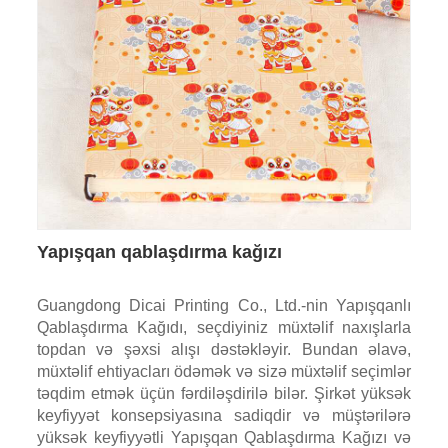
Yapışqan qablaşdırma kağızı
Guangdong Dicai Printing Co., Ltd.-nin Yapışqanlı
Qablaşdırma Kağıdı, seçdiyiniz müxtəlif naxışlarla
topdan və şəxsi alışı dəstəkləyir. Bundan əlavə,
müxtəlif ehtiyacları ödəmək və sizə müxtəlif seçimlər
təqdim etmək üçün fərdiləşdirilə bilər. Şirkət yüksək
keyfiyyət konsepsiyasına sadiqdir və müştərilərə
yüksək keyfiyyətli Yapışqan Qablaşdırma Kağızı və