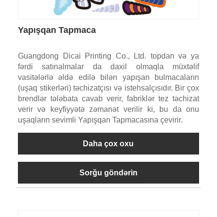
Yapışqan Tapmaca
Guangdong Dicai Printing Co., Ltd. topdan və ya
fərdi satınalmalar da daxil olmaqla müxtəlif
vasitələrlə əldə edilə bilən yapışan bulmacaların
(uşaq stikerləri) təchizatçısı və istehsalçısıdır. Bir çox
brendlər tələbata cavab verir, fabriklər tez təchizat
verir və keyfiyyətə zəmanət verilir ki, bu da onu
uşaqların sevimli Yapışqan Tapmacasına çevirir.
Daha çox oxu
Sorğu göndərin