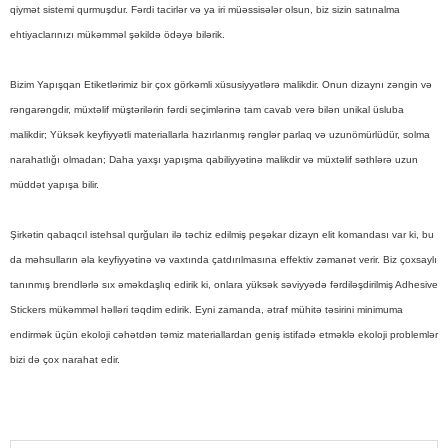
qiymət sistemi qurmuşdur. Fərdi tacirlər və ya iri müəssisələr olsun, biz sizin satınalma
ehtiyaclarınızı mükəmməl şəkildə ödəyə bilərik.
Bizim Yapışqan Etiketlərimiz bir çox görkəmli xüsusiyyətlərə malikdir. Onun dizaynı zəngin və
rəngarəngdir, müxtəlif müştərilərin fərdi seçimlərinə tam cavab verə bilən unikal üsluba
malikdir; Yüksək keyfiyyətli materiallarla hazırlanmış rənglər parlaq və uzunömürlüdür, solma
narahatlığı olmadan; Daha yaxşı yapışma qabiliyyətinə malikdir və müxtəlif səthlərə uzun
müddət yapışa bilir.
Şirkətin qabaqcıl istehsal qurğuları ilə təchiz edilmiş peşəkar dizayn elit komandası var ki, bu
da məhsulların əla keyfiyyətinə və vaxtında çatdırılmasına effektiv zəmanət verir. Biz çoxsaylı
tanınmış brendlərlə sıx əməkdaşlıq edirik ki, onlara yüksək səviyyədə fərdiləşdirilmiş Adhesive
Stickers mükəmməl həlləri təqdim edirik. Eyni zamanda, ətraf mühitə təsirini minimuma
endirmək üçün ekoloji cəhətdən təmiz materiallardan geniş istifadə etməklə ekoloji problemlər
bizi də çox narahat edir.