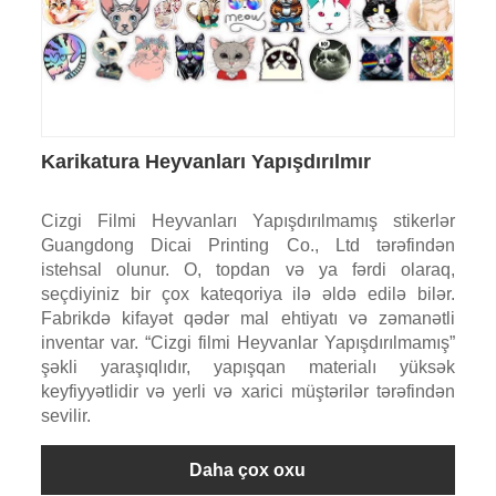
Karikatura Heyvanları Yapışdırılmır
Cizgi Filmi Heyvanları Yapışdırılmamış stikerlər
Guangdong Dicai Printing Co., Ltd tərəfindən
istehsal olunur. O, topdan və ya fərdi olaraq,
seçdiyiniz bir çox kateqoriya ilə əldə edilə bilər.
Fabrikdə kifayət qədər mal ehtiyatı və zəmanətli
inventar var. “Cizgi filmi Heyvanlar Yapışdırılmamış”
şəkli yaraşıqlıdır, yapışqan materialı yüksək
keyfiyyətlidir və yerli və xarici müştərilər tərəfindən
sevilir.
Daha çox oxu