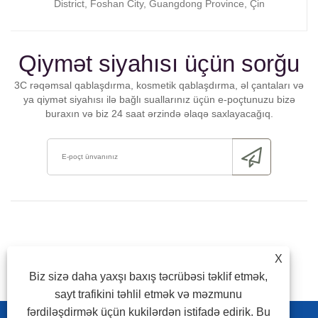
District, Foshan City, Guangdong Province, Çin
Qiymət siyahısı üçün sorğu
3C rəqəmsal qablaşdırma, kosmetik qablaşdırma, əl çantaları və
ya qiymət siyahısı ilə bağlı suallarınız üçün e-poçtunuzu bizə
buraxın və biz 24 saat ərzində əlaqə saxlayacağıq.
X
Biz sizə daha yaxşı baxış təcrübəsi təklif etmək,
sayt trafikini təhlil etmək və məzmunu
fərdiləşdirmək üçün kukilərdən istifadə edirik. Bu