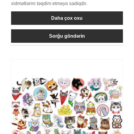
xidmətlərini təqdim etməyə sadiqdir.
Daha çox oxu
Sorğu göndərin