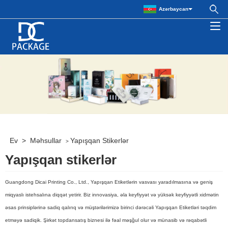
Azərbaycan
Ev
>
Məhsullar
Yapışqan Stikerlər
>
Yapışqan stikerlər
Guangdong Dicai Printing Co., Ltd., Yapışqan Etiketlərin vasvası yaradılmasına və geniş
miqyaslı istehsalına diqqət yetirir. Biz innovasiya, əla keyfiyyət və yüksək keyfiyyətli xidmətin
əsas prinsiplərinə sadiq qalırıq və müştərilərimizə birinci dərəcəli Yapışqan Etiketləri təqdim
etməyə sadiqik. Şirkət topdansatış biznesi ilə fəal məşğul olur və münasib və rəqabətli