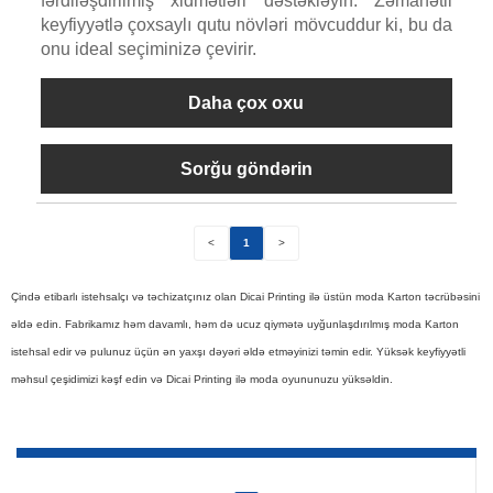
fərdiləşdirilmiş xidmətləri dəstəkləyin. Zəmanətli
keyfiyyətlə çoxsaylı qutu növləri mövcuddur ki, bu da
onu ideal seçiminizə çevirir.
Daha çox oxu
Sorğu göndərin
<
1
>
Çində etibarlı istehsalçı və təchizatçınız olan Dicai Printing ilə üstün moda Karton təcrübəsini
əldə edin. Fabrikamız həm davamlı, həm də ucuz qiymətə uyğunlaşdırılmış moda Karton
istehsal edir və pulunuz üçün ən yaxşı dəyəri əldə etməyinizi təmin edir. Yüksək keyfiyyətli
məhsul çeşidimizi kəşf edin və Dicai Printing ilə moda oyununuzu yüksəldin.