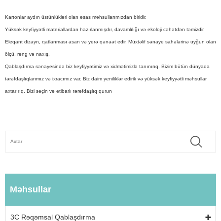
Kartonlar aydın üstünlükləri olan əsas məhsullarımızdan biridir.
Yüksək keyfiyyətli materiallardan hazırlanmışdır, davamlılığı və ekoloji cəhətdən təmizdir.
Eleqant dizayn, qatlanması asan və yerə qənaət edir. Müxtəlif sənaye sahələrinə uyğun olan
ölçü, rəng və naxış.
Qablaşdırma sənayesində biz keyfiyyətimiz və xidmətimizlə tanınırıq. Bizim bütün dünyada
tərəfdaşlıqlarımız və ixracımız var. Biz daim yeniliklər edirik və yüksək keyfiyyətli məhsullar
axtarırıq. Bizi seçin və etibarlı tərəfdaşlıq qurun
Məhsullar
3C Rəqəmsal Qablaşdırma