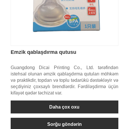
Emzik qablaşdırma qutusu
Guangdong Dicai Printing Co., Ltd. tərəfindən
istehsal olunan əmzik qablaşdırma qutuları möhkəm
və praktikdir, topdan və toplu tədarükü dəstəkləyir və
seçdiyiniz çoxsaylı brendlərdir. Fərdiləşdirmə üçün
kifayət qədər təchizat var.
Daha çox oxu
Sorğu göndərin