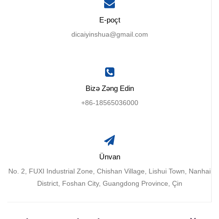
E-poçt
dicaiyinshua@gmail.com
Bizə Zəng Edin
+86-18565036000
Ünvan
No. 2, FUXI Industrial Zone, Chishan Village, Lishui Town, Nanhai
District, Foshan City, Guangdong Province, Çin