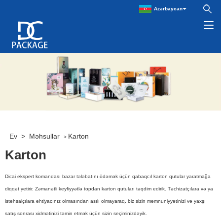
Azərbaycan
Ev
>
Məhsullar
Karton
>
Karton
Dicai ekspert komandası bazar tələbatını ödəmək üçün qabaqcıl karton qutular yaratmağa
diqqət yetirir. Zəmanətli keyfiyyətlə topdan karton qutuları təqdim edirik. Təchizatçılara və ya
istehsalçılara ehtiyacınız olmasından asılı olmayaraq, biz sizin məmnuniyyətinizi və yaxşı
satış sonrası xidmətinizi təmin etmək üçün sizin seçiminizdəyik.