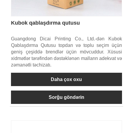
Kubok qablaşdırma qutusu
Guangdong Dicai Printing Co., Ltd.-dən Kubok
Qablaşdırma Qutusu topdan və toplu seçim üçün
geniş çeşiddə brendlər üçün mövcuddur. Xüsusi
xidmətlər tərəfindən dəstəklənən malların adekvat və
zəmanətli təchizatı.
Daha çox oxu
Sorğu göndərin