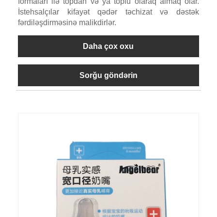
formaları ilə topdan və ya toplu olaraq almaq olar.
İstehsalçılar kifayət qədər təchizat və dəstək
fərdiləşdirməsinə malikdirlər.
Daha çox oxu
Sorğu göndərin