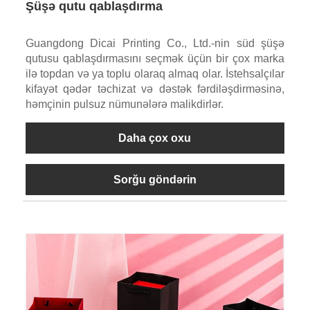
Şüşə qutu qablaşdırma
Guangdong Dicai Printing Co., Ltd.-nin süd şüşə
qutusu qablaşdırmasını seçmək üçün bir çox marka
ilə topdan və ya toplu olaraq almaq olar. İstehsalçılar
kifayət qədər təchizat və dəstək fərdiləşdirməsinə,
həmçinin pulsuz nümunələrə malikdirlər.
Daha çox oxu
Sorğu göndərin