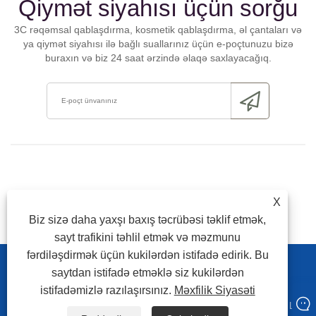
Qiymət siyahısı üçün sorğu
3C rəqəmsal qablaşdırma, kosmetik qablaşdırma, əl çantaları və
ya qiymət siyahısı ilə bağlı suallarınız üçün e-poçtunuzu bizə
buraxın və biz 24 saat ərzində əlaqə saxlayacağıq.
X
Biz sizə daha yaxşı baxış təcrübəsi təklif etmək,
sayt trafikini təhlil etmək və məzmunu
fərdiləşdirmək üçün kukilərdən istifadə edirik. Bu
Link
Sitemap
RSS
Xml
Məxfilik Siyasəti
saytdan istifadə etməklə siz kukilərdən
istifadəmizlə razılaşırsınız.
Məxfilik Siyasəti
Müəllif hüquqları © 2024 Guangdong Dicai Printing Corporation Co, Ltd