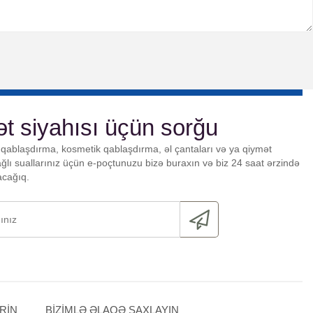
t siyahısı üçün sorğu
qablaşdırma, kosmetik qablaşdırma, əl çantaları və ya qiymət
bağlı suallarınız üçün e-poçtunuzu bizə buraxın və biz 24 saat ərzində
acağıq.
RIN
BIZIMLƏ ƏLAQƏ SAXLAYIN