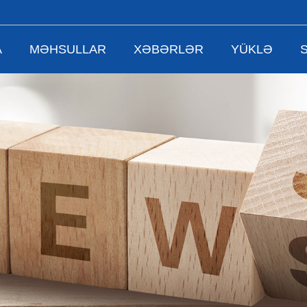
A
MƏHSULLAR
XƏBƏRLƏR
YÜKLƏ