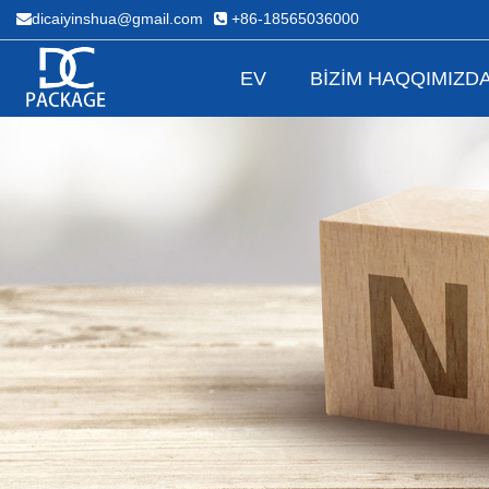
dicaiyinshua@gmail.com
+86-18565036000
EV
BIZIM HAQQIMIZD