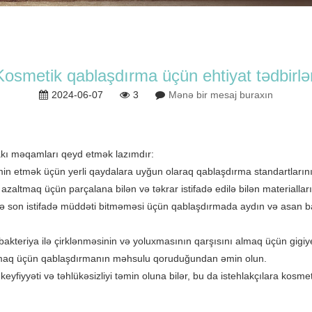
Kosmetik qablaşdırma üçün ehtiyat tədbirlər
2024-06-07
3
Mənə bir mesaj buraxın
akı məqamları qeyd etmək lazımdır:
 təmin etmək üçün yerli qaydalara uyğun olaraq qablaşdırma standartlarını
 azaltmaq üçün parçalana bilən və təkrar istifadə edilə bilən materialları
və son istifadə müddəti bitməməsi üçün qablaşdırmada aydın və asan başa
akteriya ilə çirklənməsinin və yoluxmasının qarşısını almaq üçün gigiy
almaq üçün qablaşdırmanın məhsulu qoruduğundan əmin olun.
yfiyyəti və təhlükəsizliyi təmin oluna bilər, bu da istehlakçılara kosm