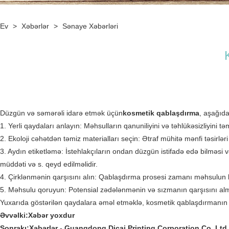
Ev
>
Xəbərlər
>
Sənaye Xəbərləri
Düzgün və səmərəli idarə etmək üçün
kosmetik qablaşdırma
, aşağıd
1. Yerli qaydaları anlayın: Məhsulların qanuniliyini və təhlükəsizliyini
2. Ekoloji cəhətdən təmiz materialları seçin: Ətraf mühitə mənfi təsirləri
3. Aydın etiketləmə: İstehlakçıların ondan düzgün istifadə edə bilməsi 
müddəti və s. qeyd edilməlidir.
4. Çirklənmənin qarşısını alın: Qablaşdırma prosesi zamanı məhsulun b
5. Məhsulu qoruyun: Potensial zədələnmənin və sızmanın qarşısını 
Yuxarıda göstərilən qaydalara əməl etməklə, kosmetik qablaşdırmanın ke
Əvvəlki:
Xəbər yoxdur
Sonrakı:
Xəbərlər - Guangdong Dicai Printing Corporation Co, Ltd.