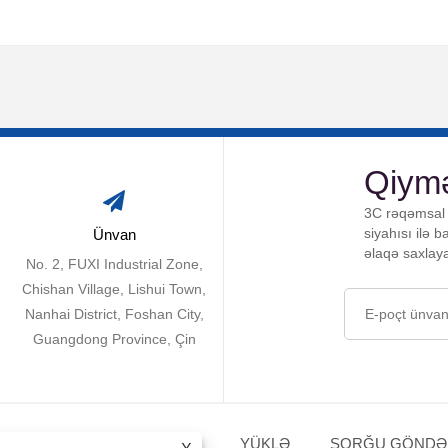
Qiymə
3C rəqəmsal 
siyahısı ilə 
Ünvan
əlaqə saxlay
No. 2, FUXI Industrial Zone,
Chishan Village, Lishui Town,
Nanhai District, Foshan City,
Guangdong Province, Çin
ƏHSULLAR
XƏBƏRLƏR
YÜKLƏ
SORĞU GÖNDƏ