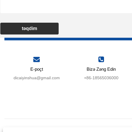
təqdim
E-poçt
Bizə Zəng Edin
dicaiyinshua@gmail.com
+86-18565036000
EV
BIZIM HAQQIMIZDA
M