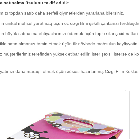
çə satınalma üsulunu təklif edirik:
mızı topdan satıb daha sərfəli qiymətlərdən yararlana bilərsiniz.
in unikal məhsul yaratmaq üçün öz cizgi filmi şəkilli çantanızı fərdiləşdir
in böyük satınalma ehtiyaclarınızı ödəmək üçün toplu sifariş xidmətləri 
klə satın almanızı təmin etmək üçün ilk növbədə məhsulun keyfiyyətini
z müştərilərimiz tərəfindən yüksək etibar edilir, istər şəxsi, istərsə də 
yatınızı daha maraqlı etmək üçün xüsusi hazırlanmış Cizgi Film Kuklası