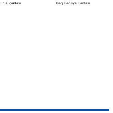
ğun əl çantası
Uşaq Hədiyyə Çantası