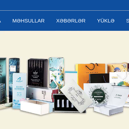
A
MƏHSULLAR
XƏBƏRLƏR
YÜKLƏ