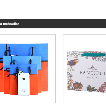
r məhsullar