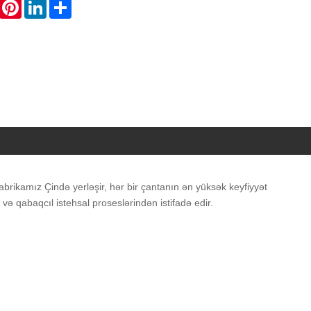
WhatsApp
Pinterest
LinkedIn
Share
Fabrikamız Çində yerləşir, hər bir çantanın ən yüksək keyfiyyət
və qabaqcıl istehsal proseslərindən istifadə edir.