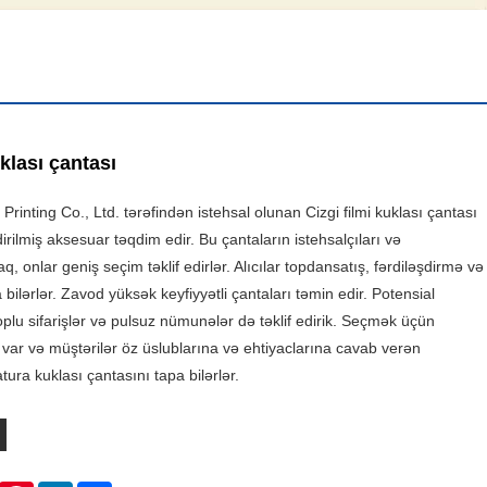
uklası çantası
rinting Co., Ltd. tərəfindən istehsal olunan Cizgi filmi kuklası çantası
dirilmiş aksesuar təqdim edir. Bu çantaların istehsalçıları və
aq, onlar geniş seçim təklif edirlər. Alıcılar topdansatış, fərdiləşdirmə və
 bilərlər. Zavod yüksək keyfiyyətli çantaları təmin edir. Potensial
oplu sifarişlər və pulsuz nümunələr də təklif edirik. Seçmək üçün
 var və müştərilər öz üslublarına və ehtiyaclarına cavab verən
ra kuklası çantasını tapa bilərlər.