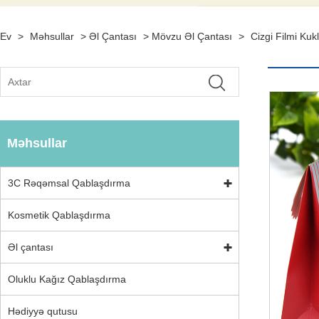
Ev
>
Məhsullar
>
Əl Çantası
>
Mövzu Əl Çantası
>
Cizgi Filmi Kuk
Məhsullar
3C Rəqəmsal Qablaşdırma
Kosmetik Qablaşdırma
Əl çantası
Oluklu Kağız Qablaşdırma
Hədiyyə qutusu