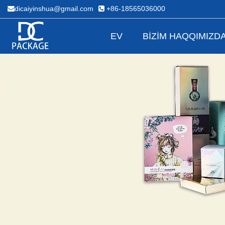
dicaiyinshua@gmail.com
+86-18565036000
EV
BIZIM HAQQIMIZD