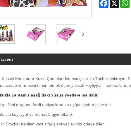
Facebook
X
təsviri
 Xüsusi Karikatura Kukla Çantaları İstehsalçıları və Təchizatçılarıyıq. 
ına cavab verməsini təmin etmək üçün yüksək keyfiyyətli materiallardan 
i kukla çantamız aşağıdakı xüsusiyyətlərə malikdir:
cizgi filmi qrupunu fərdi ehtiyaclarınıza uyğunlaşdıra bilərsiniz.
alı, əla keyfiyyət və münasib qiymətlərlə.
n Stocks istənilən vaxt sifariş ehtiyaclarınızı ödəyə bilər.