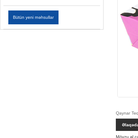
Bütün yeni məhsullar
Qaynar Teql
Əlaqəda
Mövzu əl ç