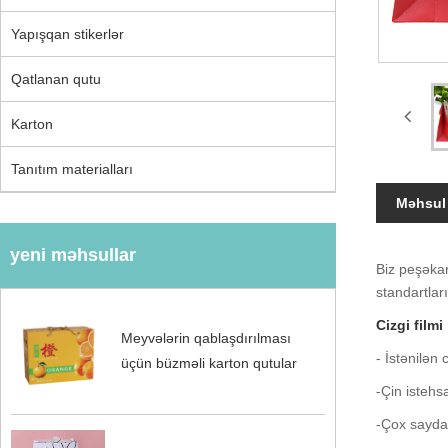
Yapışqan stikerlər
Qatlanan qutu
Karton
Tanıtım materialları
Məhsul 
yeni məhsullar
Biz peşəkar
standartlar
Cizgi film
Meyvələrin qablaşdırılması
- İstənilən 
üçün büzməli karton qutular
-Çin istehs
-Çox sayda I