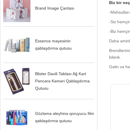
Biz bir ne
Brand Image Çantası
-Məhsulları
-Siz həmçin
-Biz həmçin
Essence mayesinin
Daha əminli
qablaşdırma qutusu
Brendlərimi
bilərik.
Gəlin və hə
Blister Daxili Tablası Ağ Kart
Pəncərə Kəməri Qablaşdırma
Qutusu
Gözləmə əleyhinə qoruyucu film
qablaşdırma qutusu