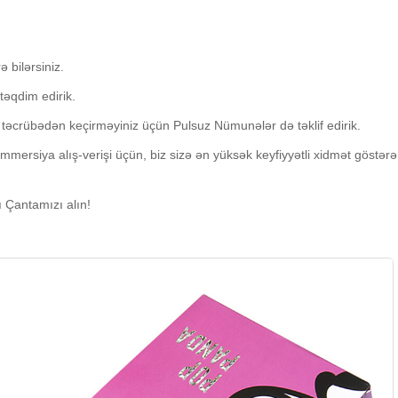
ə bilərsiniz.
təqdim edirik.
 təcrübədən keçirməyiniz üçün Pulsuz Nümunələr də təklif edirik.
kommersiya alış-verişi üçün, biz sizə ən yüksək keyfiyyətli xidmət göstərə
 Çantamızı alın!