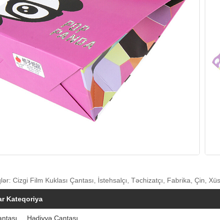
ər: Cizgi Film Kuklası Çantası, İstehsalçı, Təchizatçı, Fabrika, Çin, X
r Kateqoriya
antası
Hədiyyə Çantası