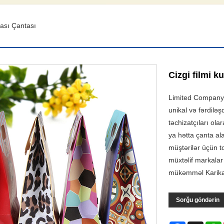
lası Çantası
Cizgi filmi k
Limited Company P
unikal və fərdiləş
təchizatçıları olar
ya hətta çanta ala
müştərilər üçün t
müxtəlif markalar
mükəmməl Karikatu
Sorğu göndərin